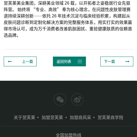
翌芙莱美业集团，深耕美业领域 26 载，以开拓者之姿稳居行业先驱
阵营。 始终将 “专业、高效” 奉为核心理念，在问题性皮肤管理赛
道持续深耕创新——依托 26 年技术沉淀与临床经验积累，构建起从
皮肤问题诊断到定制化解决方案的完整服务体系，用实打实的效果赢
得市场认可，成为万千消费者改善肌肤困扰、重拾健康肤质的信赖首
选品牌。



上一篇
返回列表
下一篇
关于翌芙莱
加盟翌芙莱
加盟商风采
翌芙莱商学院
全国加盟热线