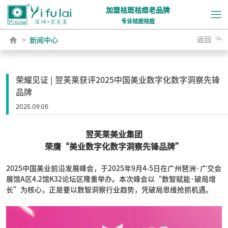
加盟祛斑祛痘老品牌

专业祛斑祛痘

返回

>
新闻中心
荣耀见证 | 翌芙莱获评2025中国美业数字化数字洞察先锋
品牌
2025.09.05
翌芙莱美业集团
荣膺“美业数字化数字洞察先锋品牌”
2025中国美业前沿发展峰会，于2025年9月4-5日在广州琶洲·广交会
展馆A区4.2馆K32论坛区隆重举办。本次峰会以“数智赋能·破局增
长”为核心，正是要以数智洞察行业趋势，凭破局思维抢抓机遇。